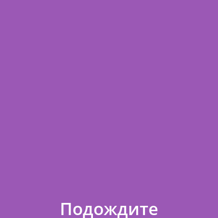
◄
►
Стоимость/1 шт.
Итого
809
809
Кол-во товаров
1
Сумма заказа
809
ИТОГО
809
Минимальная сумма заказа в нашем интернет-магазине 1 000
.
Подождите