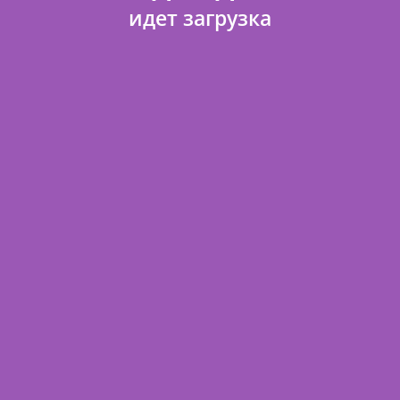
идет загрузка
О магазине
Отзывы
Договор оферты
Доставка и оплата
FAQ
Политика конфиденциальности
Контакты
Карта сайта
Поделиться ссылкой