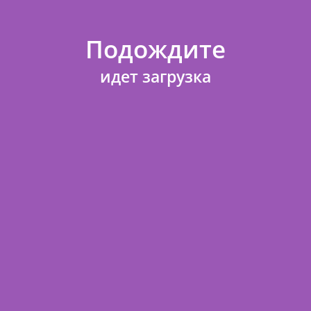
0195.914
Артикул
0195.914
Подождите
65,80
Цена:
идет загрузка
В КОРЗИНУ
в наличии
НОВИНКА
Пакет подарочный AA 330х425х100
0195.892
Артикул
0195.892
65,80
Цена:
ПРЕДЗАКАЗ