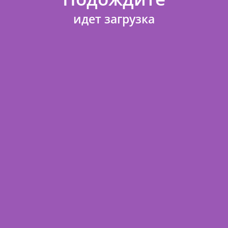
идет загрузка
КА
Лента атласная (3,8 см*22,85 
серебро
Артикул