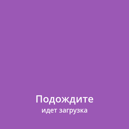
Упаковка
упак 100
571
Цена:
В КОРЗИНУ
в наличии
M 9"Металлик GREEN TEAL 029
Артикул
5434958
Упаковка
упак 100
Подождите
571
Цена:
идет загрузка
В КОРЗИНУ