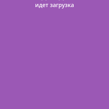
идет загрузка
О магазине
Отзывы
Договор оферты
Доставка и оплата
FAQ
Политика конфиденциальности
Контакты
Карта сайта
Поделиться ссылкой