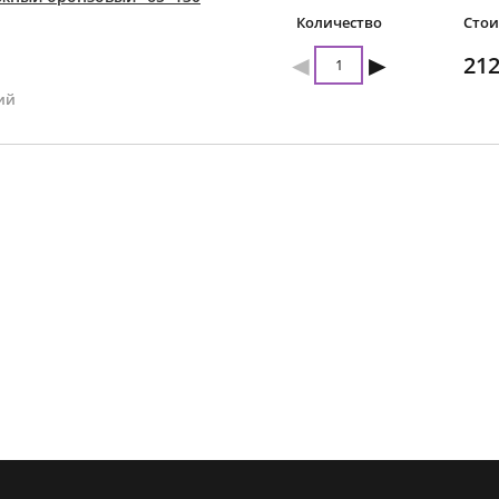
Количество
Стои
◄
►
212
ий