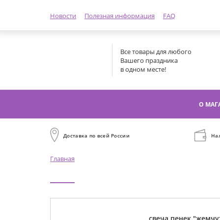
Новости
Полезная информация
FAQ
Все товары для любого
Вашего праздника
в одном месте!
О МАГ
Доставка по всей России
На
Главная
свеча пенек "жемч