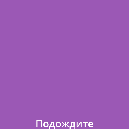
◄
►
Стоимость/1 шт.
Итого
286
286
Кол-во товаров
1
Сумма заказа
286
ИТОГО
286
Минимальная сумма заказа в нашем интернет-магазине 1 000
.
Подождите