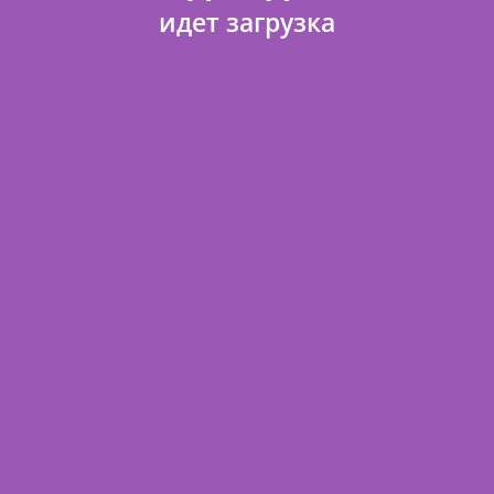
идет загрузка
О магазине
Отзывы
Договор оферты
Доставка и оплата
FAQ
Политика конфиденциальности
Контакты
Карта сайта
Поделиться ссылкой