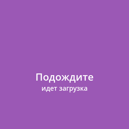
ьный / 2,5 см * 22,85 м
Количество
Стои
9
◄
►
84
ий
Подождите
идет загрузка