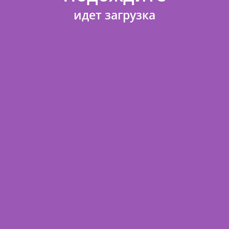
идет загрузка
О магазине
Отзывы
Договор оферты
Доставка и оплата
FAQ
Политика конфиденциальности
Контакты
Карта сайта
Поделиться ссылкой