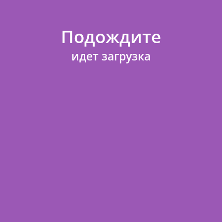
Артикул
301500O
Подождите
идет загрузка
Предлагаем Вам купить и 18 Звезда Золото / Star Gold по выгодной
цене 72
. Мы очень тщательно следим за качеством реализуемой
продукции и отдаем предпочтение только проверенным брендам.
Чтобы купить и 18 Звезда Золото / Star Gold в нашем интернет-
магазине Вам достаточно оформить заказ любым удобным способом:
На сайте.
Для этого нужно выбрать понравившиеся Вам товары,
положить их в корзину и оформить покупку (не займет много времени).
По телефонам +7 (3519) 29-51-79.
Наши операторы