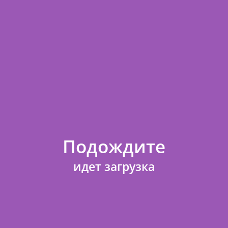
АНИЕ И ХАРАКТЕРИСТИКИ
ОТЗЫВЫ
ДОСТАВКА И ОПЛАТ
овара
0095201
ул
471864
Подождите
идет загрузка